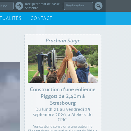
Récupérer mot de passe
S'inscrire
TUALITÉS
CONTACT
Prochain Stage
Construction d'une éolienne
Piggott de 2,40m à
Strasbourg
Du lundi 21 au vendredi 25
septembre 2026, à Ateliers du
CRIC.
Venez donc construire une éolienne