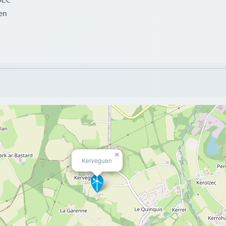
DEC
en
×
Kerveguen