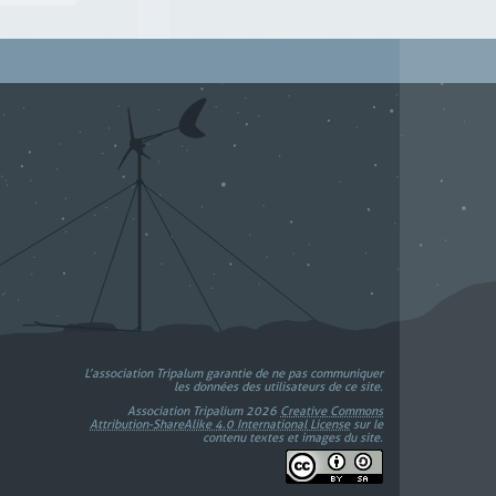
L’association Tripalum garantie de ne pas communiquer
les données des utilisateurs de ce site.
Association Tripalium 2026
Creative Commons
Attribution-ShareAlike 4.0 International License
sur le
contenu textes et images du site.