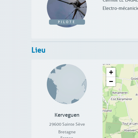
Camille LE LAGA
Electro-mécanici
PILOTE
Lieu
+
−
Kerveguen
29600
Sainte Sève
Bretagne