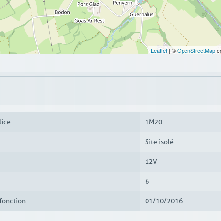
Leaflet
| ©
OpenStreetMap
co
lice
1M20
Site isolé
12V
6
fonction
01/10/2016