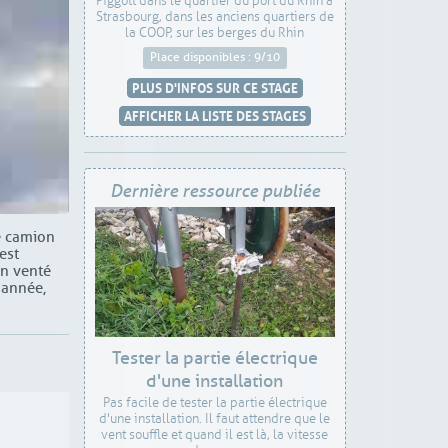
Piggott dans le quartier du port du Rhin à
Strasbourg, dans les anciens quartiers de
la COOP, sur les berges du Rhin
Place disponibles : 9/10
PLUS D'INFOS SUR CE STAGE
AFFICHER LA LISTE DES STAGES
Dernière ressource publiée
pe camion
est
en venté
 année,
Tester la partie électrique
d'une installation
Pas facile de tester la partie électrique
d'une installation. Il faut attendre que le
vent souffle et quand il est là, la vitesse