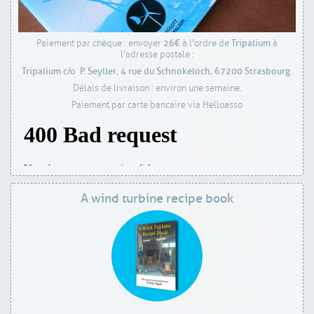
26€
Tripalium
Paiement par chèque : envoyer
à l'ordre de
à
l'adresse postale :
Tripalium c/o P. Seyller
4 rue du Schnokeloch,
67200 Strasbourg
,
.
Délais de livraison : environ une semaine.
Paiement par carte bancaire via Helloasso
A wind turbine recipe book