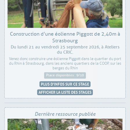
Construction d'une éolienne Piggott de 2,40m à
Strasbourg
Du lundi 21 au vendredi 25 septembre 2026, à Ateliers
du CRIC.
Venez donc construire une éolienne Piggott dans le quartier du port
du Rhin à Strasbourg, dans les anciens quartiers de la COOP, sur les
berges du Rhin
Place disponibles : 9/10
PLUS D'INFOS SUR CE STAGE
AFFICHER LA LISTE DES STAGES
Dernière ressource publiée