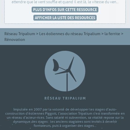
attendre que le vent souffle et quand il est là, la vitesse du ven...
PLUS D'INFOS SUR CETTE RESSOURCE
AFFICHER LA LISTE DES RESOURCES
Réseau Tripalium
>
Les éoliennes du réseau Tripalium
>
la ferrite
>
Rénovation
Impulsée en 2007 par la volonté de développer les stages d’auto-
construction d'éoliennes Piggott, l’association Tripalium s’est transformée en
un réseau d’acteur-rices. Sans salarié ni subvention, sa vitalité repose sur la
dynamique des stages : les anciens stagiaires sont invités à devenir
formateurs, puis à organiser des stages...