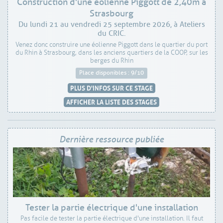
Construction d'une éolienne Piggott de 2,40m à
Strasbourg
Du lundi 21 au vendredi 25 septembre 2026, à Ateliers
du CRIC.
Venez donc construire une éolienne Piggott dans le quartier du port
du Rhin à Strasbourg, dans les anciens quartiers de la COOP, sur les
berges du Rhin
Place disponibles : 9/10
PLUS D'INFOS SUR CE STAGE
AFFICHER LA LISTE DES STAGES
Dernière ressource publiée
Tester la partie électrique d'une installation
Pas facile de tester la partie électrique d'une installation. Il faut